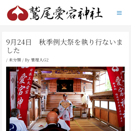
内
Post
Main
容
navigation
Men
を
ス
キ
ッ
9月24日 秋季例大祭を執り行ないま
プ
した
/
未分類
/ By
管理人G2